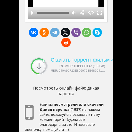
Скачать торрент фильм «Дикая 
СКАЧАЛИ:
РАЗМЕР ТОРРЕНТА:
4189
(1.5 GB)
MD5:
040A99F23E8960763E680041C601ACAB
Посмотреть онлайн файл:
Дикая
парочка
Если вы
посмотрели или скачали
Дикая парочка (1987)
на нашем
сайте, пожалуйста оставьте к нему
комментарий - будем вам
благодарны за это. И поставьте
оценочку, пожалуйста = )