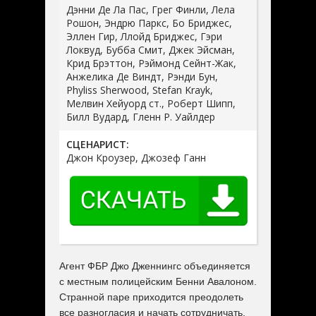
Дэнни Де Ла Пас, Грег Финли, Лела
Рошон, Эндрю Паркс, Бо Бриджес,
Эллен Гир, Ллойд Бриджес, Гэри
Локвуд, Бубба Смит, Джек Эйсман,
Крид Брэттон, Рэймонд Сейнт-Жак,
Анжелика Де Виндт, Рэнди Бун,
Phyliss Sherwood, Stefan Krayk,
Мелвин Хейуорд ст., Роберт Шипп,
Билл Вудард, Гленн Р. Уайлдер
СЦЕНАРИСТ:
Джон Кроузер, Джозеф Ганн
Агент ФБР Джо Дженнингс объединяется
с местным полицейским Бенни Авалоном.
Странной паре приходится преодолеть
все разногласия и начать сотрудничать,