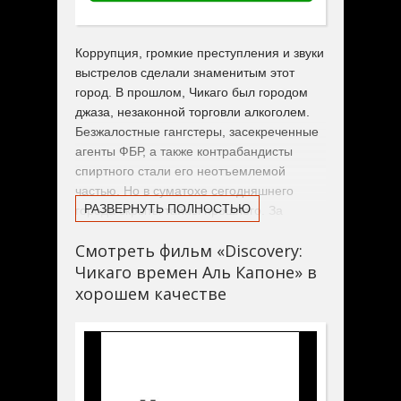
Коррупция, громкие преступления и звуки
выстрелов сделали знаменитым этот
город. В прошлом, Чикаго был городом
джаза, незаконной торговли алкоголем.
Безжалостные гангстеры, засекреченные
агенты ФБР, а также контрабандисты
спиртного стали его неотъемлемой
частью. Но в суматохе сегодняшнего
РАЗВЕРНУТЬ ПОЛНОСТЬЮ
города скрыты тайны прошлого. За
новыми фасадами зданий можно найти
Смотреть фильм «Discovery:
следы Чикаго времен Аль Капоне.
Чикаго времен Аль Капоне» в
хорошем качестве