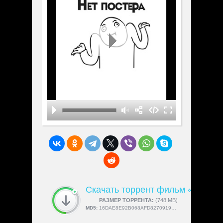
Скачать торрент фильм «Discove
СКАЧАЛИ:
РАЗМЕР ТОРРЕНТА:
4189
(748 MB)
MD5:
16DAE8E92B068AFD827091977B3D6143