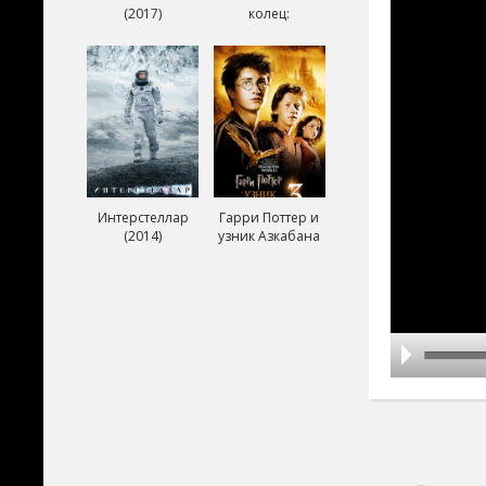
(2017)
колец:
Возвращение
короля (2003)
Интерстеллар
Гарри Поттер и
(2014)
узник Азкабана
(2004)