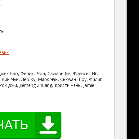
e
ты
евик
жек Као, Феликс Чон, Саймон Ям, Френсис Нг,
 Вин-Чун, Лео Ку, Марк Чэн, Сьюзан Шоу, Филип
Рок Джи, Jiemeng Zhuang, Кристи Чэнь, Jamie