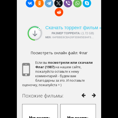
Скачать торрент фильм «Флаг»
СКАЧАЛИ:
РАЗМЕР ТОРРЕНТА:
4189
(1.72 GB)
MD5:
64FBBE8CBA26F3D665E8AF33AE3EAD71
Посмотреть онлайн файл:
Флаг
Если вы
посмотрели или скачали
Флаг (1987)
на нашем сайте,
пожалуйста оставьте к нему
комментарий - будем вам
благодарны за это. И поставьте
оценочку, пожалуйста = )
Похожие фильмы: