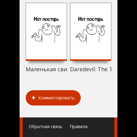
Маленькая свинка (2001)
Daredevil: The Teaser (20
Outkast 
Комментировать
Обратная связь
Правила