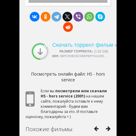
Скачать торрент фильм «HS - hor
СКАЧАЛИ:
РАЗМЕР ТОРРЕНТА:
4189
(1.62 GB)
MD5:
B8F150BC6C3B6FBFF31128EA1AD2BBDE
Посмотреть онлайн файл:
HS - hors
service
Если вы
посмотрели или скачали
HS - hors service (2001)
на нашем
сайте, пожалуйста оставьте к нему
комментарий - будем вам
благодарны за это. И поставьте
оценочку, пожалуйста = )
Похожие фильмы: