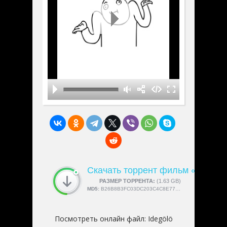
Скачать торрент фильм «Idegölö
СКАЧАЛИ:
РАЗМЕР ТОРРЕНТА:
4189
(1.63 GB)
MD5:
B26B8B3FC03DC203C4C8E775708901FB
Посмотреть онлайн файл:
Idegölö