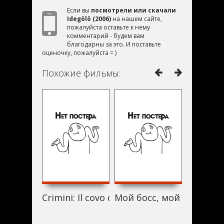
Если вы
посмотрели или скачали
Idegölö (2006)
на нашем сайте,
пожалуйста оставьте к нему
комментарий - будем вам
благодарны за это. И поставьте
оценочку, пожалуйста = )
Похожие фильмы:
Crimini: Il covo di Teresa (2006)
Мой босс, мой учитель (
День де