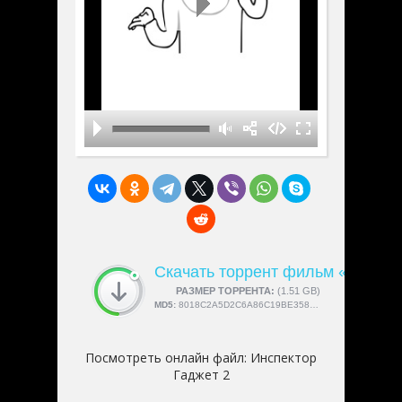
Скачать торрент фильм «Инспек
СКАЧАЛИ:
РАЗМЕР ТОРРЕНТА:
4189
(1.51 GB)
MD5:
8018C2A5D2C6A86C19BE358877FE64C8
Посмотреть онлайн файл:
Инспектор
Гаджет 2