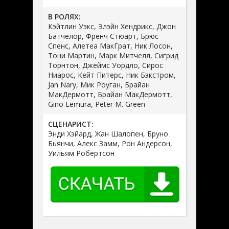
В РОЛЯХ:
Кэйтлин Уэкс, Элэйн Хендрикс, Джон
Батчелор, Френч Стюарт, Брюс
Спенс, Алетеа МакГрат, Ник Лосон,
Тони Мартин, Марк Митчелл, Сигрид
Торнтон, Джеймс Уордло, Сирос
Ниарос, Кейт Питерс, Ник Бэкстром,
Jan Nary, Мик Роуган, Брайан
МакДермотт, Брайан МакДермотт,
Gino Lemura, Peter M. Green
СЦЕНАРИСТ:
Энди Хэйард, Жан Шалопен, Бруно
Бьянчи, Алекс Замм, Рон Андерсон,
Уильям Робертсон