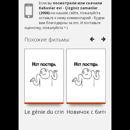
Если вы
посмотрели или скачали
Kabuslar evi - Çizgisiz zamanlar
(2006)
на нашем сайте, пожалуйста
оставьте к нему комментарий - будем
вам благодарны за это. И поставьте
оценочку, пожалуйста = )
Похожие фильмы:
Le génie du crime (2006)
Новичок с битой (2006)
Гангсте