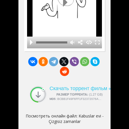
Скачать торрент фильм «Kabuslar 
СКАЧАЛИ:
РАЗМЕР ТОРРЕНТА:
4189
(1.27 GB)
MD5:
BCBB1F49F6FF1F32372076A08FFB0ACE
Посмотреть онлайн файл:
Kabuslar evi -
Çizgisiz zamanlar