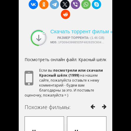
Скачать торрент фильм «Красн
СКАЧАЛИ:
РАЗМЕР ТОРРЕНТА:
4189
(1.46 GB)
MD5:
1FD094399B5D5F482635C60423155987
Посмотреть онлайн файл:
Красный шёлк
Если вы
посмотрели или скачали
Красный шёлк (1999)
на нашем
сайте, пожалуйста оставьте к нему
комментарий - будем вам
благодарны за это. И поставьте
оценочку, пожалуйста = )
Похожие фильмы: