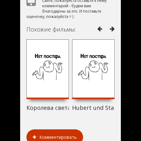
сайте, пожалуйста оставьте к нему
комментарий - будем вам
благодарны за это. И поставьте
оценочку, пожалуйста = )
Похожие фильмы:
Королева света (2013)
Hubert und Staller - Die 
Мальчишн
Комментировать