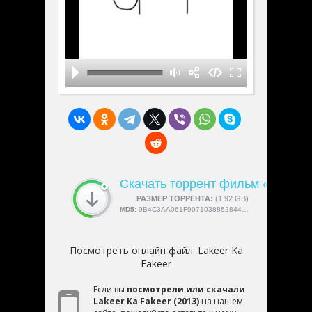
Скачать торрент фильм «Lakeer 
СКАЧАЛИ:
РАЗМЕР ТОРРЕНТА:
4189
(1.92 GB)
MD5:
9B4C3AA061F9071038862844C0B5C49F
Посмотреть онлайн файл:
Lakeer Ka
Fakeer
Если вы
посмотрели или скачали
Lakeer Ka Fakeer (2013)
на нашем