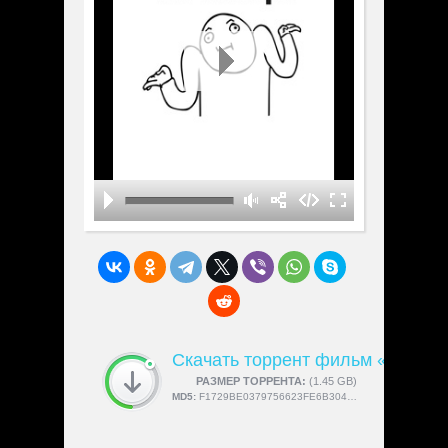
Скачать торрент фильм «Natural
СКАЧАЛИ:
РАЗМЕР ТОРРЕНТА:
4189
(1.45 GB)
MD5:
F1729BE0379756623FE6B3045FF45497