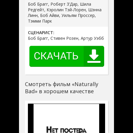
Боб Брагг, Роберт З’Дар, Шила
Редгейт, Кэролин Тэй-Лорен, Шэнна
Линн, Боб Айви, Уильям Проссер,
Тэмми Парк
СЦЕНАРИСТ:
Боб Брагг, Стивен Розен, Артур Уэбб
Смотреть фильм «Naturally
Bad» в хорошем качестве