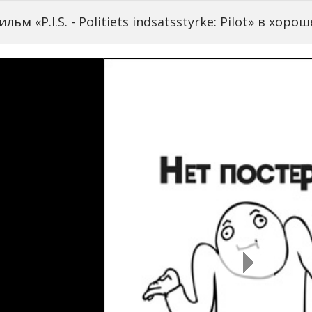
ьм «P.I.S. - Politiets indsatsstyrke: Pilot» в хор