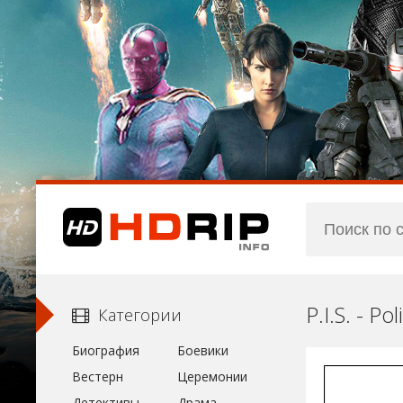
P.I.S. - P
Категории
Биография
Боевики
Вестерн
Церемонии
Детективы
Драма