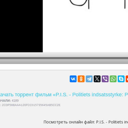
hd2160
hd1440
highres
hd1080
hd720
large
medium
small
tiny
ачать торрент фильм «P.I.S. - Politiets indsatsstyrke: P
АЧАЛИ:
4189
5:
2CDF58BAAA126FCC015735645AB5CC2E
Посмотреть онлайн файл:
P.I.S. - Politiets 