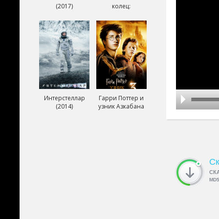
(2017)
колец:
Возвращение
короля (2003)
Интерстеллар
Гарри Поттер и
(2014)
узник Азкабана
(2004)
Ск
СК
MD