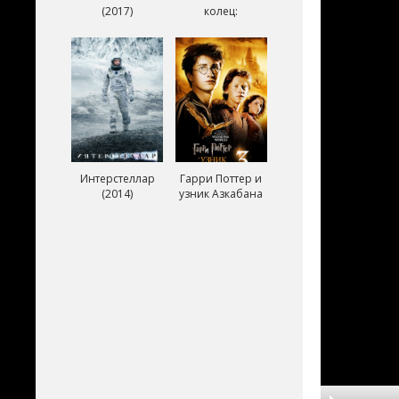
(2017)
колец:
Возвращение
короля (2003)
Интерстеллар
Гарри Поттер и
(2014)
узник Азкабана
(2004)