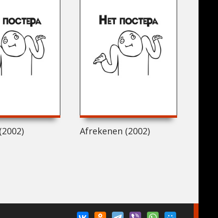
2002)
(2002)
Afrekenen (2002)
A-Ga