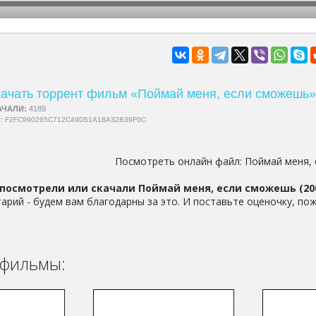
hd2160
hd1440
highres
hd1080
hd720
large
medium
small
tiny
ачать торрент фильм «Поймай меня, если сможешь»
АЧАЛИ:
4189
5:
F2FC990265C712C49D51A18A32B39F0C
Посмотреть онлайн файл:
Поймай меня,
посмотрели или скачали Поймай меня, если сможешь (20
арий - будем вам благодарны за это. И поставьте оценочку, пож
фильмы: