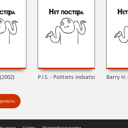
(2002)
P.I.S. - Politiets indsatsstyrke: Pilot (
Barry H. 
ировать
льности
Cookie
Правообладателям