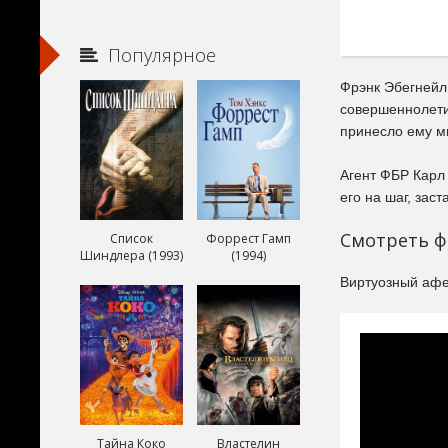
Популярное
Фрэнк Эбегнейл 
совершеннолетия
принесло ему м
Агент ФБР Карл 
его на шаг, зас
Смотреть ф
Список
Форрест Гамп
Шиндлера (1993)
(1994)
Виртуозный афе
Тайна Коко
Властелин