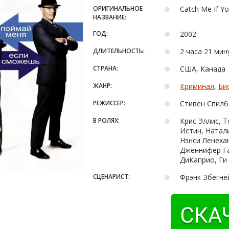
ОРИГИНАЛЬНОЕ
Catch Me If Y
НАЗВАНИЕ:
ГОД:
2002
ДЛИТЕЛЬНОСТЬ:
2 часа 21 мин
СТРАНА:
США, Канада
ЖАНР:
Криминал
,
Би
РЕЖИССЕР:
Стивен Спилб
В РОЛЯХ:
Крис Эллис, Т
Истин, Натал
Нэнси Ленеха
Дженнифер Га
ДиКаприо, Ги
СЦЕНАРИСТ:
Фрэнк Эбегне