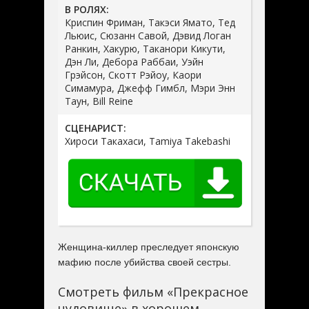
В РОЛЯХ:
Криспин Фриман, Такэси Ямато, Тед
Льюис, Сюзанн Савой, Дэвид Логан
Ранкин, Хакурю, Таканори Кикути,
Дэн Ли, Дебора Раббаи, Уэйн
Грэйсон, Скотт Рэйоу, Каори
Симамура, Джефф Гимбл, Мэри Энн
Таун, Bill Reine
СЦЕНАРИСТ:
Хироси Такахаси, Tamiya Takebashi
Женщина-киллер преследует японскую
мафию после убийства своей сестры.
Смотреть фильм «Прекрасное
чудовище» в хорошем