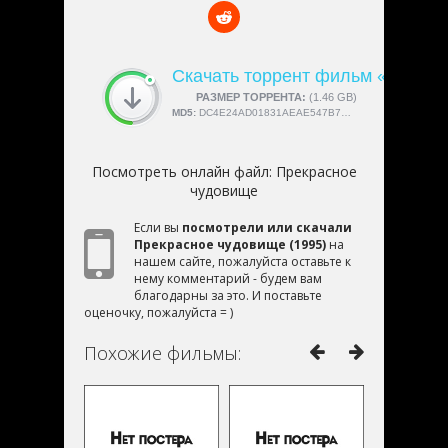
Скачать торрент фильм «Прекр
СКАЧАЛИ:
РАЗМЕР ТОРРЕНТА:
4189
(1.46 GB)
MD5:
DC4E24AD01831AEAE547B7C3030178DF
Посмотреть онлайн файл:
Прекрасное
чудовище
Если вы
посмотрели или скачали
Прекрасное чудовище (1995)
на
нашем сайте, пожалуйста оставьте к
нему комментарий - будем вам
благодарны за это. И поставьте
оценочку, пожалуйста = )
Похожие фильмы: