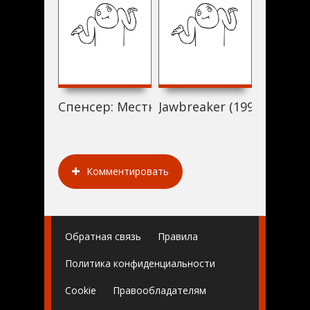
Спенсер: Местный дикарь (1995)
Jawbreaker (1995)
Huang Da
Комментировать
Обратная связь
Правила
Политика конфиденциальности
Cookie
Правообладателям