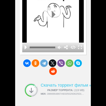
Скачать торрент фильм «Texas 
СКАЧАЛИ:
РАЗМЕР ТОРРЕНТА:
4189
(119 MB)
MD5:
3966664867A93350293625D1F698F075