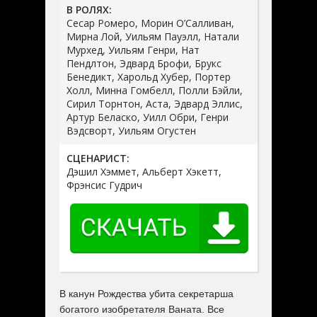
В РОЛЯХ:
Сесар Ромеро, Морин О’Салливан,
Мирна Лой, Уильям Пауэлл, Натали
Мурхед, Уильям Генри, Нат
Пендлтон, Эдвард Брофи, Брукс
Бенедикт, Харольд Хубер, Портер
Холл, Минна Гомбелл, Полли Бэйли,
Сирил Торнтон, Аста, Эдвард Эллис,
Артур Беласко, Уилл Обри, Генри
Вэдсворт, Уильям Огустен
СЦЕНАРИСТ:
Дэшил Хэммет, Альберт Хэкетт,
Фрэнсис Гудрич
В канун Рождества убита секретарша
богатого изобретателя Ваната. Все