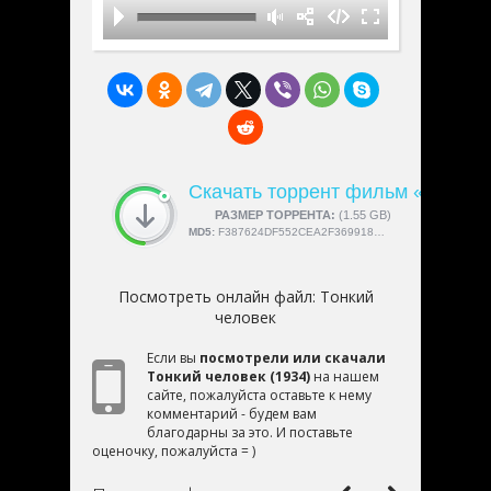
Скачать торрент фильм «Тонкий
СКАЧАЛИ:
РАЗМЕР ТОРРЕНТА:
4189
(1.55 GB)
MD5:
F387624DF552CEA2F369918C5E1E12BC
Посмотреть онлайн файл:
Тонкий
человек
Если вы
посмотрели или скачали
Тонкий человек (1934)
на нашем
сайте, пожалуйста оставьте к нему
комментарий - будем вам
благодарны за это. И поставьте
оценочку, пожалуйста = )