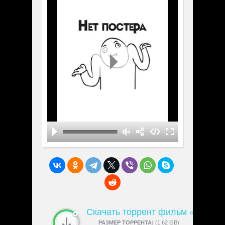
Скачать торрент фильм «Убийс
СКАЧАЛИ:
РАЗМЕР ТОРРЕНТА:
4189
(1.62 GB)