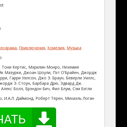
ot
т
лодрама
,
Приключения
,
Комедия
,
Музыка
р
 Тони Кертис, Мэрилин Монро, Нехемия
к Мазурки, Джоан Шоули, Пэт О’Брайен, Джордж
рри, Гарри Уилсон, Джо Э. Браун, Беверли Уиллс,
Джордж Э. Стоун, Барбара Дрю, Эдвард Дж.
 Алекс Болл, Брэндон Бич, Фил Блум, Сэм Бэгли
, И.А.Л. Даймонд, Роберт Тёрен, Михаэль Логан