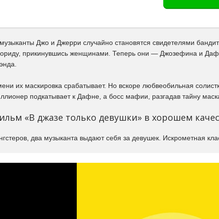
е музыканты Джо и Джерри случайно становятся свидетелями банди
лориду, прикинувшись женщинами. Теперь они — Джозефина и Дафн
энда.
мени их маскировка срабатывает. Но вскоре любвеобильная солист
ллионер подкатывает к Дафне, а босс мафии, разгадав тайну маск
ильм «В джазе только девушки» в хорошем каче
нгстеров, два музыканта выдают себя за девушек. Искрометная кл