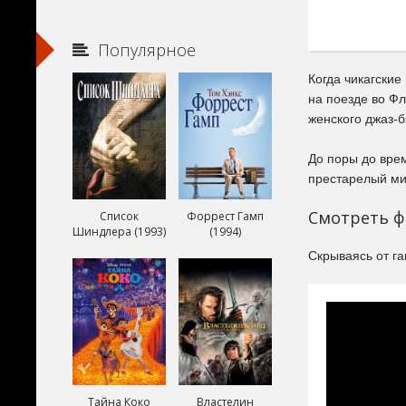
Популярное
Когда чикагски
на поезде во Ф
женского джаз-б
До поры до вре
престарелый ми
Смотреть ф
Список
Форрест Гамп
Шиндлера (1993)
(1994)
Скрываясь от га
Тайна Коко
Властелин