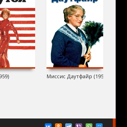
959)
Миссис Даутфайр (1959)
Парн