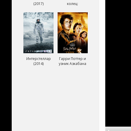
(2017)
колец:
Возвращение
короля (2003)
Интерстеллар
Гарри Поттер и
(2014)
узник Азкабана
(2004)