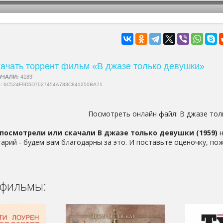
hd2160
hd1440
highres
hd1080
hd720
large
medium
small
tiny
ачать торрент фильм «В джазе только девушки»
АЧАЛИ:
4189
5:
6C524F9D5D7027454A783C841250BA71
Посмотреть онлайн файл:
В джазе тол
посмотрели или скачали В джазе только девушки (1959)
н
арий - будем вам благодарны за это. И поставьте оценочку, пож
фильмы: