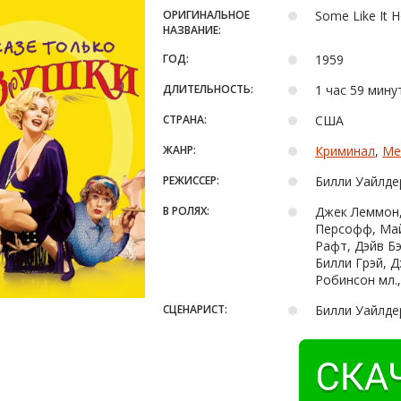
ОРИГИНАЛЬНОЕ
Some Like It H
НАЗВАНИЕ:
ГОД:
1959
ДЛИТЕЛЬНОСТЬ:
1 час 59 мину
СТРАНА:
США
ЖАНР:
Криминал
,
Ме
РЕЖИССЕР:
Билли Уайлде
В РОЛЯХ:
Джек Леммон,
Персофф, Май
Рафт, Дэйв Бэ
Билли Грэй, 
Робинсон мл.,
СЦЕНАРИСТ:
Билли Уайлдер