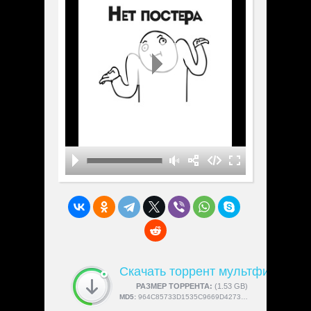
Скачать торрент мультфильм «
СКАЧАЛИ:
РАЗМЕР ТОРРЕНТА:
4189
(1.53 GB)
MD5:
964C85733D1535C9669D42733C1886D8