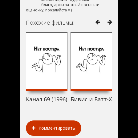
благодарны за это. И поставьте
оценочку, пожалуйста = )
Похожие фильмы:
Канал 69 (1996)
Бивис и Батт-Хед уделы
Tresko -
Комментировать