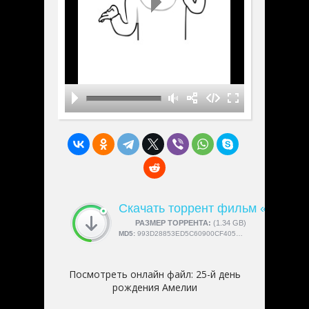
Скачать торрент фильм «25-й д
СКАЧАЛИ:
РАЗМЕР ТОРРЕНТА:
4189
(1.34 GB)
MD5:
993D28853ED5C60900CF405CBCF199C4
Посмотреть онлайн файл:
25-й день
рождения Амелии