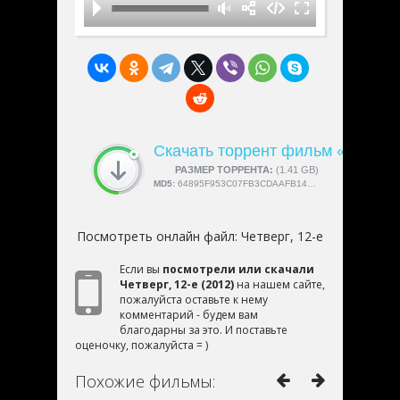
еще один шанс, а звонки незнакомки
действительно оказываются простым
недоразумением. Но сможет ли теперь
Юля жить, как прежде?
Скачать торрент фильм «Четверг
СКАЧАЛИ:
РАЗМЕР ТОРРЕНТА:
4189
(1.41 GB)
MD5:
64895F953C07FB3CDAAFB14CFB759BA9
Посмотреть онлайн файл:
Четверг, 12-е
Если вы
посмотрели или скачали
Четверг, 12-е (2012)
на нашем сайте,
пожалуйста оставьте к нему
комментарий - будем вам
благодарны за это. И поставьте
оценочку, пожалуйста = )
Похожие фильмы: