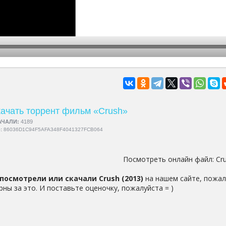
hd2160
hd1440
highres
hd1080
hd720
large
medium
small
tiny
ачать торрент фильм «Crush»
АЧАЛИ:
4189
5:
86036D1C94F5AFA348F4041327FCB064
Посмотреть онлайн файл:
Cr
посмотрели или скачали Crush (2013)
на нашем сайте, пожал
рны за это. И поставьте оценочку, пожалуйста = )