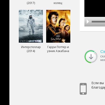
(2017)
колец:
Возвращение
короля (2003)
Интерстеллар
Гарри Поттер и
(2014)
узник Азкабана
Ск
(2004)
СК
MD
Если вы
благода