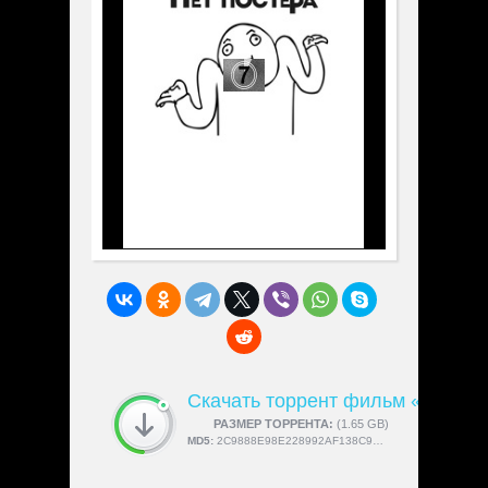
Скачать торрент фильм «Остин
СКАЧАЛИ:
РАЗМЕР ТОРРЕНТА:
4189
(1.65 GB)
MD5:
2C9888E98E228992AF138C94FD50E7A0