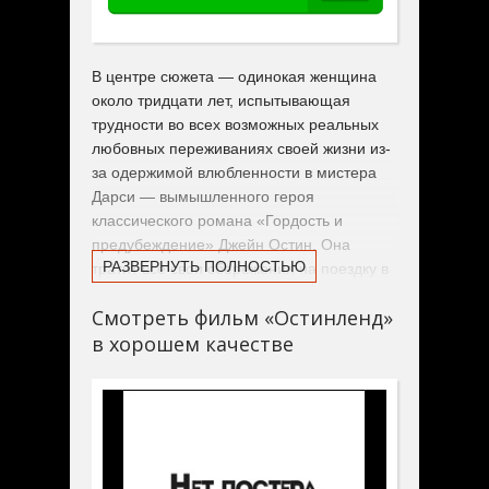
В центре сюжета — одинокая женщина
около тридцати лет, испытывающая
трудности во всех возможных реальных
любовных переживаниях своей жизни из-
за одержимой влюбленности в мистера
Дарси — вымышленного героя
классического романа «Гордость и
предубеждение» Джейн Остин. Она
РАЗВЕРНУТЬ ПОЛНОСТЬЮ
тратит все свои сбережения на поездку в
Англию и встречает там мужчину из своих
Смотреть фильм «Остинленд»
фантазий.
в хорошем качестве