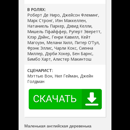
В РОЛЯХ:
Роберт Де Ниро, Джейсон Флеминг,
Марк Стронг, Иэн Маккеллен,
Натаниель Паркер, Дэвид Келли,
Мишель Пфайффер, Руперт Эверетт,
Клэр Дэйнс, Генри Кавилл, Кейт
Магоуэн, Мелани Хилл, Питер О’Тул,
Фрэнк Эллис, Чарли Кокс, Сиенна
Миллер, Дэрби Хокер, Бен Барнс,
Бимбо Харт, Алистер Макинтош
СЦЕНАРИСТ:
Мэттью Вон, Нил Гейман, Джейн
Голдман
Маленькая английская деревенька