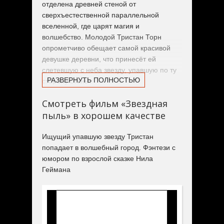
отделена древней стеной от
сверхъестественной параллельной
вселенной, где царят магия и
волшебство. Молодой Тристан Торн
опрометчиво обещает самой красивой
девушке деревни, что принесёт ей
слетевшую с неба звезду, упавшую по ту
РАЗВЕРНУТЬ ПОЛНОСТЬЮ
сторону стены.
Смотреть фильм «Звездная
На своём пути по следам древних легенд
пыль» в хорошем качестве
Тристан встретит заговорщиков-сыновей
всесильного короля, могущественную
ведьму, капитана пиратского корабля и
Ищущий упавшую звезду Тристан
хитроумного торговца, а также найдёт
попадает в волшебный город. Фэнтези с
свою истинную любовь, ключ к
юмором по взрослой сказке Нила
пониманию своей сущности и судьбы, о
Геймана
которой он мог только мечтать.