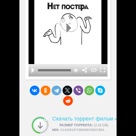
Скачать торрент фильм «Звезд
СКАЧАЛИ:
РАЗМЕР ТОРРЕНТА:
4189
(2.16 GB)
MD5:
A14338197CB8698CD92C86431CCE8D05