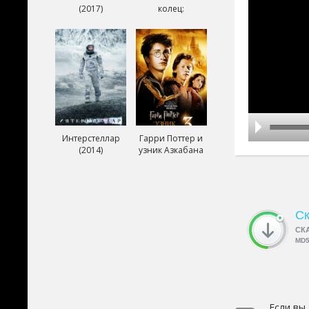
(2017)
колец:
Возвращение
короля (2003)
Интерстеллар
Гарри Поттер и
(2014)
узник Азкабана
(2004)
Ск
СК
MD
Если вы