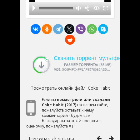
Скачать торрент мультфильм «C
СКАЧАЛИ:
РАЗМЕР ТОРРЕНТА:
4189
(85 MB)
MD5:
5C6F4FC4FF1AF8578085AD5E1419E8AC
Посмотреть онлайн файл:
Coke Habit
Если вы
посмотрели или скачали
Coke Habit (2017)
на нашем сайте,
пожалуйста оставьте к нему
комментарий - будем вам
благодарны за это. И поставьте
оценочку, пожалуйста = )
Похожие фильмы: