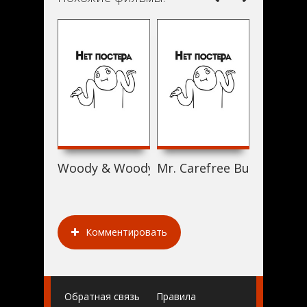
Woody & Woody (2017)
Mr. Carefree Butterfly (2
Sex Ra (
Комментировать
Обратная связь
Правила