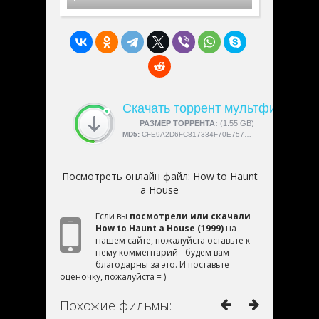
Скачать торрент мультфильм «H
СКАЧАЛИ:
РАЗМЕР ТОРРЕНТА:
4189
(1.55 GB)
MD5:
CFE9A2D6FC817334F70E757AA97BF50D
Посмотреть онлайн файл:
How to Haunt
a House
Если вы
посмотрели или скачали
How to Haunt a House (1999)
на
нашем сайте, пожалуйста оставьте к
нему комментарий - будем вам
благодарны за это. И поставьте
оценочку, пожалуйста = )
Похожие фильмы: