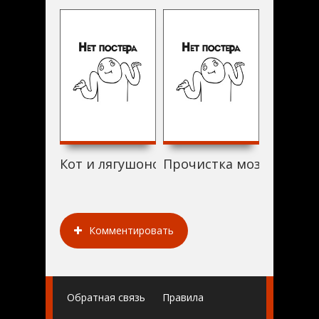
Кот и лягушонок (1999)
Прочистка мозга (1999)
Винни П
Комментировать
Обратная связь
Правила