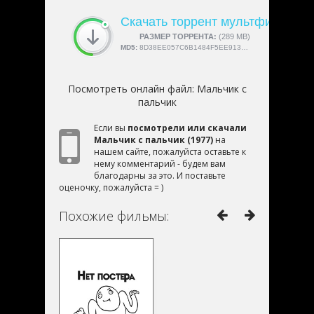
Скачать торрент мультфильм «М
СКАЧАЛИ:
РАЗМЕР ТОРРЕНТА:
4189
(289 MB)
MD5:
8D38EE057C6B1484F5EE913F549D780E
Посмотреть онлайн файл:
Мальчик с
пальчик
Если вы
посмотрели или скачали
Мальчик с пальчик (1977)
на
нашем сайте, пожалуйста оставьте к
нему комментарий - будем вам
благодарны за это. И поставьте
оценочку, пожалуйста = )
Похожие фильмы: