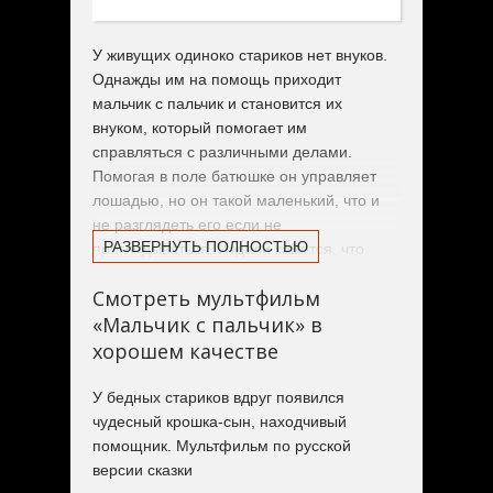
У живущих одиноко стариков нет внуков.
Однажды им на помощь приходит
мальчик с пальчик и становится их
внуком, который помогает им
справляться с различными делами.
Помогая в поле батюшке он управляет
лошадью, но он такой маленький, что и
не разглядеть его если не
РАЗВЕРНУТЬ ПОЛНОСТЬЮ
приглядываться. Издали кажется, что
лошадь идёт сама по себе. Увидев такое
Смотреть мультфильм
помещик решил купить чудную лошадь,
«Мальчик с пальчик» в
которая ещё и говорит, решив заработать
на этом, но был проучен за собственную
хорошем качестве
жадность мальчиком с пальчик.
У бедных стариков вдруг появился
чудесный крошка-сын, находчивый
помощник. Мультфильм по русской
версии сказки