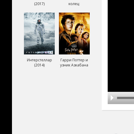
(2017)
колец:
Возвращение
короля (2003)
Интерстеллар
Гарри Поттер и
(2014)
узник Азкабана
(2004)