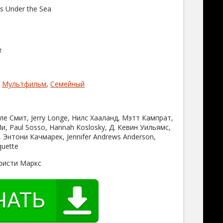
s Under the Sea
т
,
Мультфильм
,
Семейный
ле Смит, Jerry Longe, Нилс Хааланд, Мэтт Кампрат,
, Paul Sosso, Hannah Koslosky, Д. Кевин Уильямс,
 Энтони Качмарек, Jennifer Andrews Anderson,
uette
ристи Маркс