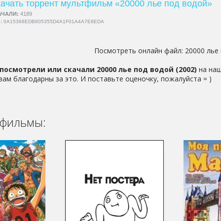
ачать торрент мультфильм «20000 лье под водой»
АЧАЛИ:
4189
5:
0A15368EDB805355D4A1F01A4A7E8EDA
Посмотреть онлайн файл:
20000 лье
посмотрели или скачали 20000 лье под водой (2002)
на наш
 вам благодарны за это. И поставьте оценочку, пожалуйста = )
фильмы: