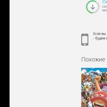
Ск
СК
MD
Если вы
- будем
Похожие 