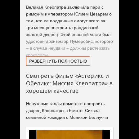
Великая Клеопатра заключила пари с
римским императором Юлием Цезарем о
том, что ее подданные смогут всего за
три месяца построить грандиозный
золотой дворец. Этой опасной чести был
удостоен архитектор Нумеробис, которого
– в случае неудачи – должны растерзать
крокодилы.
РАЗВЕРНУТЬ ПОЛНОСТЬЮ
Нумеробис вызывает на помощь своего
Смотреть фильм «Астерикс и
старого друга – друида Панорамикса с
Обеликс: Миссия Клеопатра» в
зельем, дарующим сверхъестественную
силу. А веселые, находчивые Астерикс и
хорошем качестве
Обеликс сопровождают старца в Египет,
чтобы помешать проискам Цезаря, не
Непутевые галлы помогают построить
желающего проигрывать Клеопатре.
дворец Клеопатры в Египте. Сиквел
семейной комедии с Моникой Беллуччи