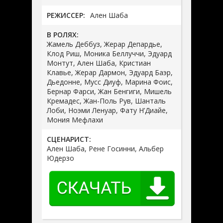
РЕЖИССЕР:
Ален Шаба
В РОЛЯХ:
Жамель Деббуз, Жерар Депардье,
Клод Риш, Моника Беллуччи, Эдуард
Монтут, Ален Шаба, Кристиан
Клавье, Жерар Дармон, Эдуард Баэр,
Дьедонне, Мусс Диуф, Марина Фоис,
Бернар Фарси, Жан Бенгиги, Мишель
Кремадес, Жан-Поль Рув, Шанталь
Лоби, Ноэми Ленуар, Фату Н’Диайе,
Мония Мефлахи
СЦЕНАРИСТ:
Ален Шаба, Рене Госинни, Альбер
Юдерзо