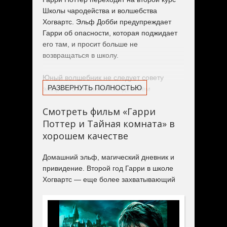
Школы чародейства и волшебства
Хогвартс. Эльф Добби предупреждает
Гарри об опасности, которая поджидает
его там, и просит больше не
возвращаться в школу.
Юный волшебник не следует совету
РАЗВЕРНУТЬ ПОЛНОСТЬЮ
эльфа и становится свидетелем
таинственных событий,
Смотреть фильм «Гарри
разворачивающихся в Хогвартсе. Вскоре
Поттер и Тайная комната» в
Гарри и его друзья узнают о
существовании Тайной Комнаты и
хорошем качестве
сталкиваются с новыми приключениями,
пытаясь победить темные силы.
Домашний эльф, магический дневник и
привидение. Второй год Гарри в школе
Хогвартс — еще более захватывающий