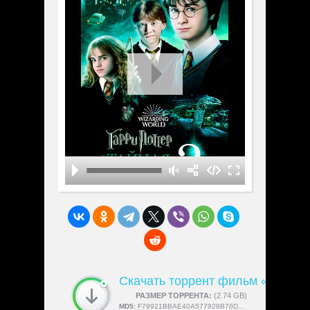
Скачать торрент фильм «Гарри 
СКАЧАЛИ:
РАЗМЕР ТОРРЕНТА:
4189
(2.74 GB)
MD5:
F79921BBAE40A577928B76D2FC3EDC2A