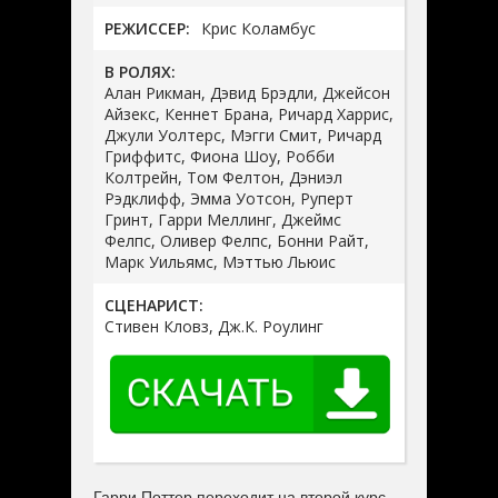
РЕЖИССЕР:
Крис Коламбус
В РОЛЯХ:
Алан Рикман, Дэвид Брэдли, Джейсон
Айзекс, Кеннет Брана, Ричард Харрис,
Джули Уолтерс, Мэгги Смит, Ричард
Гриффитс, Фиона Шоу, Робби
Колтрейн, Том Фелтон, Дэниэл
Рэдклифф, Эмма Уотсон, Руперт
Гринт, Гарри Меллинг, Джеймс
Фелпс, Оливер Фелпс, Бонни Райт,
Марк Уильямс, Мэттью Льюис
СЦЕНАРИСТ:
Стивен Кловз, Дж.К. Роулинг
Гарри Поттер переходит на второй курс