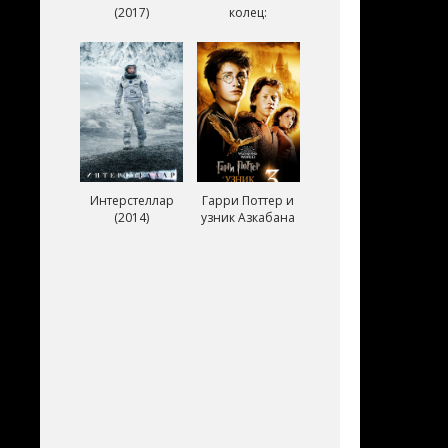
(2017)
колец:
Возвращение
короля (2003)
Интерстеллар
Гарри Поттер и
(2014)
узник Азкабана
(2004)