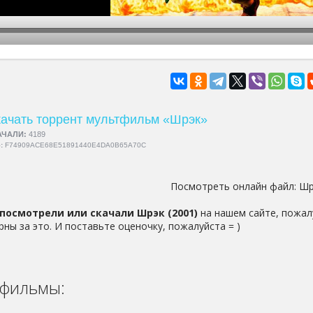
hd2160
hd1440
highres
hd1080
hd720
large
medium
small
tiny
ачать торрент мультфильм «Шрэк»
АЧАЛИ:
4189
5:
F74909ACE68E51891440E4DA0B65A70C
Посмотреть онлайн файл:
Шр
посмотрели или скачали Шрэк (2001)
на нашем сайте, пожал
рны за это. И поставьте оценочку, пожалуйста = )
фильмы: