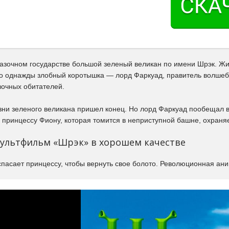
азочном государстве большой зеленый великан по имени Шрэк. Жил 
Но однажды злобный коротышка — лорд Фаркуад, правитель волшебн
зочных обитателей.
зни зеленого великана пришел конец. Но лорд Фаркуад пообещал в
 принцессу Фиону, которая томится в неприступной башне, охра
ультфильм «Шрэк» в хорошем качестве
пасает принцессу, чтобы вернуть свое болото. Революционная ани