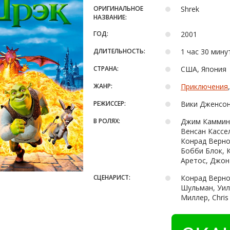
ОРИГИНАЛЬНОЕ
Shrek
НАЗВАНИЕ:
ГОД:
2001
ДЛИТЕЛЬНОСТЬ:
1 час 30 мину
СТРАНА:
США, Япония
ЖАНР:
Приключения
РЕЖИССЕР:
Вики Дженсон
В РОЛЯХ:
Джим Камминг
Венсан Кассе
Конрад Верно
Бобби Блок, 
Аретос, Джон 
СЦЕНАРИСТ:
Конрад Вернон
Шульман, Уил
Миллер, Chris 