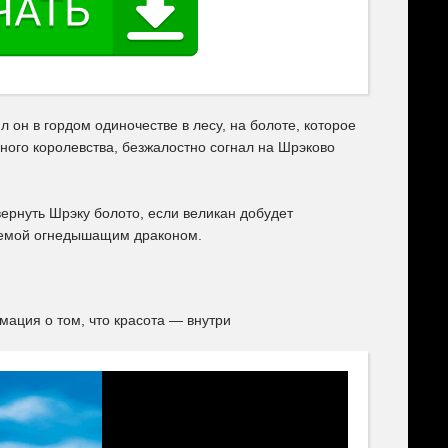
он в гордом одиночестве в лесу, на болоте, которое
ого королевства, безжалостно согнал на Шрэково
ернуть Шрэку болото, если великан добудет
няемой огнедышащим драконом.
мация о том, что красота — внутри