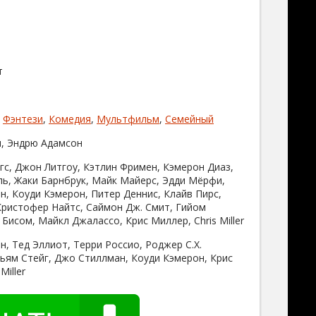
т
,
Фэнтези
,
Комедия
,
Мультфильм
,
Семейный
, Эндрю Адамсон
с, Джон Литгоу, Кэтлин Фримен, Кэмерон Диаз,
ль, Жаки Барнбрук, Майк Майерс, Эдди Мёрфи,
н, Коуди Кэмерон, Питер Деннис, Клайв Пирс,
Кристофер Найтс, Саймон Дж. Смит, Гийом
Бисом, Майкл Джалассо, Крис Миллер, Chris Miller
, Тед Эллиот, Терри Россио, Роджер С.Х.
ьям Стейг, Джо Стиллман, Коуди Кэмерон, Крис
Miller