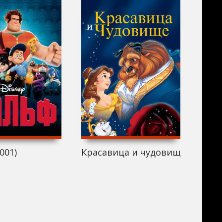
001)
Красавица и чудовище (2001)
Рапу