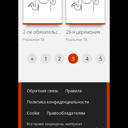
2-ое обязательство перед жизнью. Проект в пользу больных синдромом приобретённого иммунодефицита (1986)
29-я церемония вручения премии «Золотой глобус» (1972)
Реальное ТВ
Реальное ТВ
«
1
2
3
4
5
»
Обратная связь
Правила
Политика конфиденциальности
Cookie
Правообладателям
Все права защищены, материал