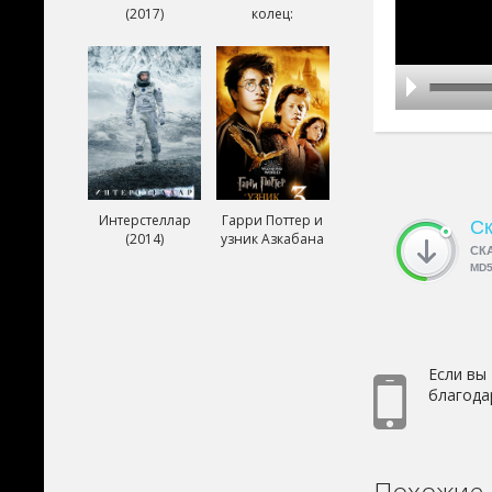
(2017)
колец:
Возвращение
короля (2003)
Интерстеллар
Гарри Поттер и
Ск
(2014)
узник Азкабана
СК
(2004)
MD
Если вы
благода
Похожие 