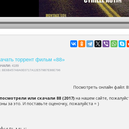
hd2160
hd1440
highres
hd1080
hd720
large
medium
small
tiny
ачать торрент фильм «88»
АЧАЛИ:
4189
5:
BE6B457A8A0E0717A12E579B7E88E796
Посмотреть онлайн файл:
8
посмотрели или скачали 88 (2017)
на нашем сайте, пожалуйс
рны за это. И поставьте оценочку, пожалуйста = )
фильмы: