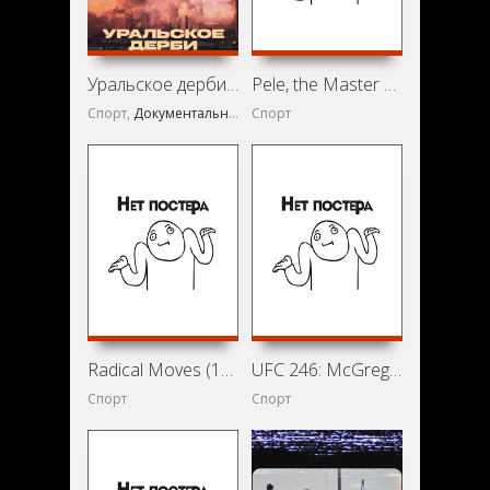
Уральское дерби (2021)
Pele, the Master and His Method (1982)
Спорт,
Документальный
Спорт
Radical Moves (1986)
UFC 246: McGregor vs. Cerrone (2020)
Спорт
Спорт