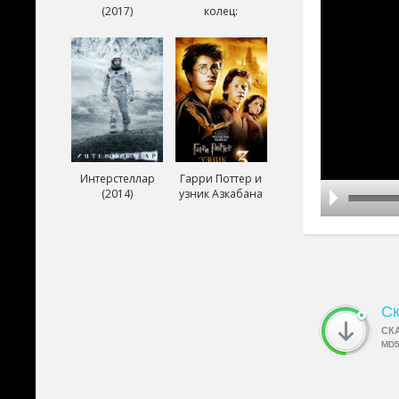
(2017)
колец:
Возвращение
короля (2003)
Интерстеллар
Гарри Поттер и
(2014)
узник Азкабана
(2004)
Ск
СК
MD