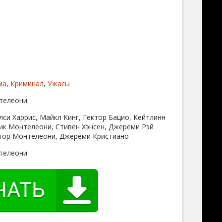
ма
,
Криминал
,
Ужасы
телеони
лси Харрис, Майкл Кинг, Гектор Бацио, Кейтлинн
ик Монтелеони, Стивен Хэнсен, Джереми Рэй
тор Монтелеони, Джереми Кристиано
телеони