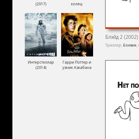
(2017)
колец:
Возвращение
короля (2003)
Блэйд 2 (2002)
Триллер,
Боевик
,
Интерстеллар
Гарри Поттер и
(2014)
узник Азкабана
(2004)