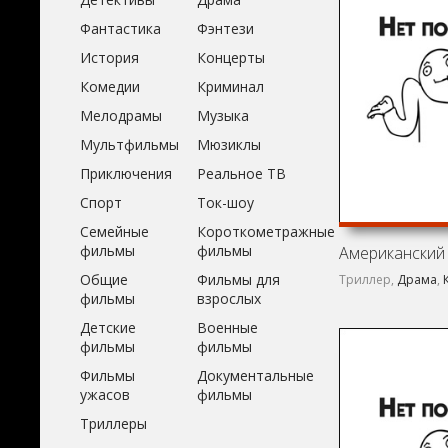
Фантастика
Фэнтези
История
Концерты
Комедии
Криминал
Мелодрамы
Музыка
Мультфильмы
Мюзиклы
Приключения
Реальное ТВ
Спорт
Ток-шоу
Семейные
Короткометражные
фильмы
фильмы
Общие
Фильмы для
Триллер,
Драма
,
фильмы
взрослых
Детские
Военные
фильмы
фильмы
Фильмы
Документальные
ужасов
фильмы
Триллеры