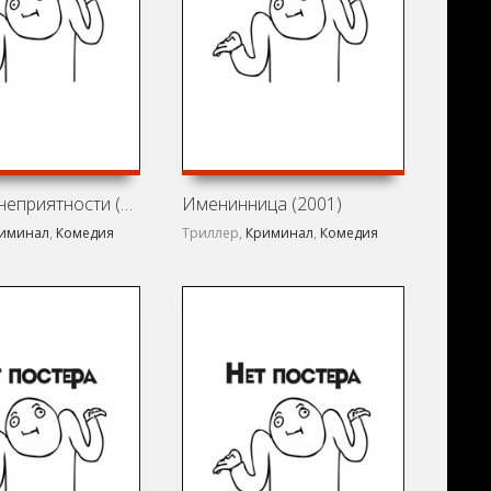
Большие неприятности (2001)
Именинница (2001)
иминал
,
Комедия
Триллер,
Криминал
,
Комедия