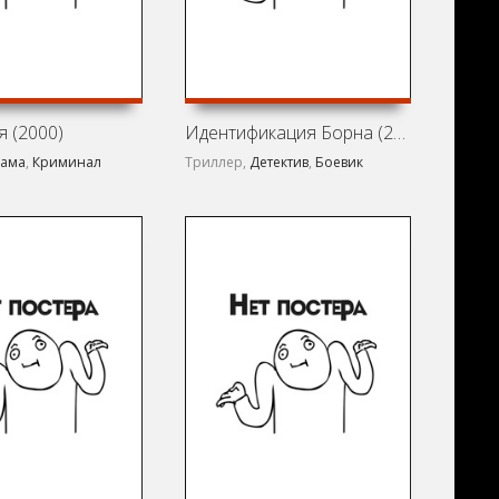
 (2000)
Идентификация Борна (2002)
ама
,
Криминал
Триллер,
Детектив
,
Боевик