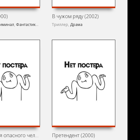
000)
В чужом ряду (2002)
иминал
,
Фантастика
,
Ужасы
Триллер,
Драма
Признания опасного человека (2002)
Претендент (2000)