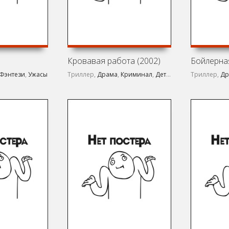
Кровавая работа (2002)
Бойлерная
Фэнтези
,
Ужасы
Триллер,
Драма
,
Криминал
,
Детектив
,
Боевик
Триллер,
Др