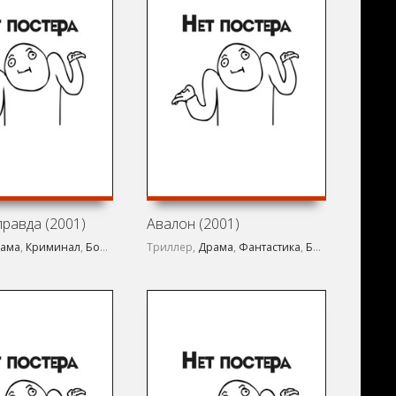
равда (2001)
Авалон (2001)
ама
,
Криминал
,
Боевик
Триллер,
Драма
,
Фантастика
,
Боевик
,
Фэнтези