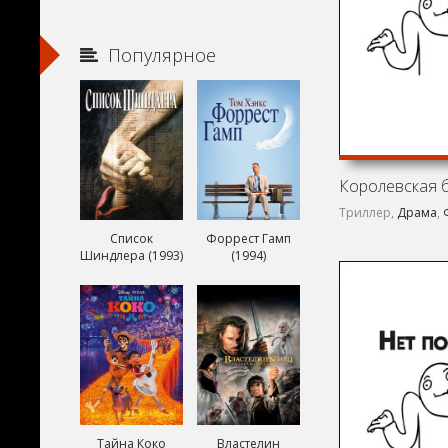
Популярное
Королевская б
Триллер,
Драма
,
Список
Форрест Гамп
Шиндлера (1993)
(1994)
Тайна Коко
Властелин