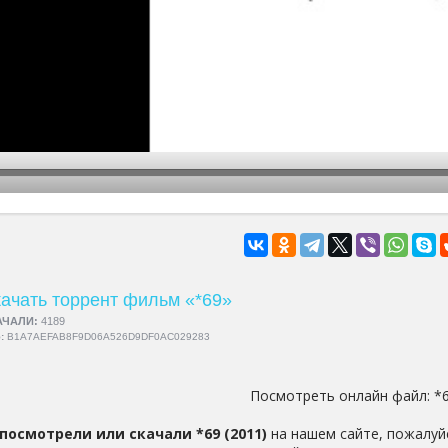
hd2160
hd1440
highres
hd1080
hd720
large
medium
small
tiny
ачать торрент фильм «*69»
АЧАЛИ:
4189
5:
B1A7AEFAB8F9D06A526D9DF0AC029283
Посмотреть онлайн файл:
*
посмотрели или скачали *69 (2011)
на нашем сайте, пожалуй