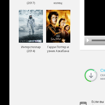
(2017)
колец:
Возвращение
короля (2003)
Интерстеллар
Гарри Поттер и
(2014)
узник Азкабана
(2004)
Ск
СК
MD
Если вы