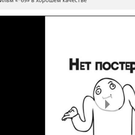
ильм «*69» в хорошем качестве