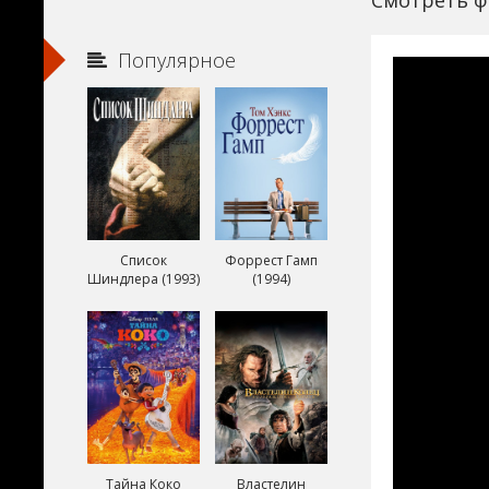
Смотреть ф
Популярное
Список
Форрест Гамп
Шиндлера (1993)
(1994)
Тайна Коко
Властелин