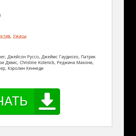
т
ектив
,
Ужасы
ner, Джейсон Руссо, Джеймс Гаудиозо, Патрик
и Дэвис, Christine Kolenick, Реджина Махони,
р, Кэролин Кеннеди