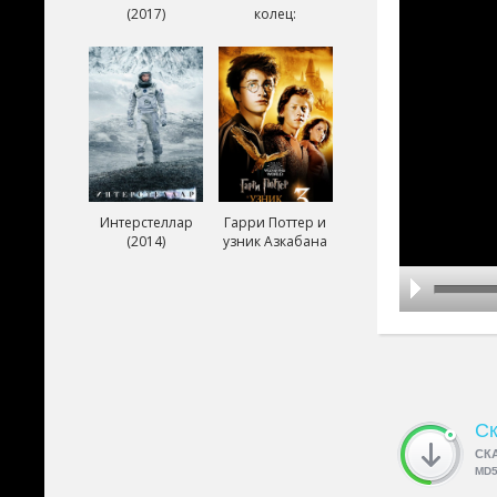
(2017)
колец:
Возвращение
короля (2003)
Интерстеллар
Гарри Поттер и
(2014)
узник Азкабана
(2004)
Ск
СК
MD