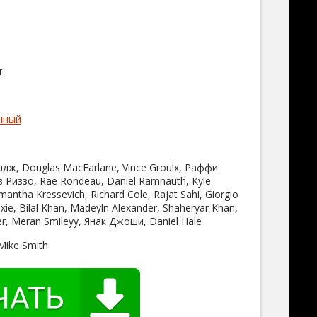
т
нный
ж, Douglas MacFarlane, Vince Groulx, Раффи
 Риззо, Rae Rondeau, Daniel Ramnauth, Kyle
ntha Kressevich, Richard Cole, Rajat Sahi, Giorgio
xie, Bilal Khan, Madeyln Alexander, Shaheryar Khan,
r, Meran Smileyy, Янак Джоши, Daniel Hale
Mike Smith