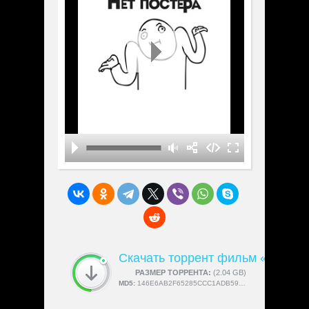
Скачать торрент фильм «Angels
СКАЧАЛИ:
РАЗМЕР ТОРРЕНТА:
4189
(2.04 GB)
MD5:
146E6AB2F65285CCC1ADB591F90E46A8