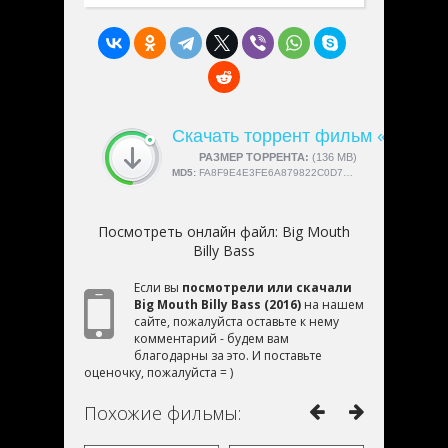
Скачать торрент фильм «Big Mout
СКАЧАЛИ:
РАЗМЕР ТОРРЕНТА:
4189
(136 MB)
MD5:
FA8F9E4E3FE6A879822C0D77677BE8EF
Посмотреть онлайн файл:
Big Mouth
Billy Bass
Если вы
посмотрели или скачали
Big Mouth Billy Bass (2016)
на нашем
сайте, пожалуйста оставьте к нему
комментарий - будем вам
благодарны за это. И поставьте
оценочку, пожалуйста = )
Похожие фильмы: