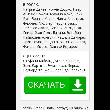
В РОЛЯХ:
Катрин Денёв, Ромен Дюрис, Пьер-
Анж Ле Пожам, Марина Фоис, Эрик
Руф, Бранка Катич, Нильс Ареструп,
Флоранс Мюллер, Кароль Вайсс,
Тибо Де Люсси, Валери Ивен, Полин
Гимар, Жан-Поль Батани, Эстебан
Карвахаль-Алегрия, Рашель Демарес,
Эрик Томас, Энцо Какот, Люка Антик,
Филипп Дюссо, Оливье Роджерс
СЦЕНАРИСТ:
Стефани Кабель, Дуглас Кеннеди,
Эрик Лартиго, Эмманюэль Берко,
Бернард Жанжан, Лорен де Бартилья
Главный герой Поль - сотрудник одной из