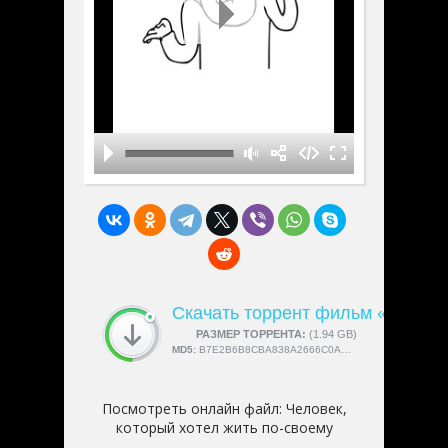
Скачать торрент фильм «Человек
СКАЧАЛИ:
РАЗМЕР ТОРРЕНТА:
4189
(1.94 GB)
MD5:
B7E2B6B8CBA838A2666C0AC336513561
Посмотреть онлайн файл:
Человек,
который хотел жить по-своему