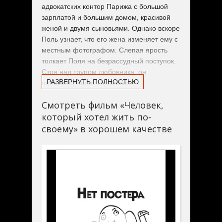
адвокатских контор Парижа с большой
зарплатой и большим домом, красивой
женой и двумя сыновьями. Однако вскоре
Поль узнает, что его жена изменяет ему с
местным фотографом. Слепая ярость
толкает Поля на безрассудный поступок.
Стоя над трупом любовника, он
РАЗВЕРНУТЬ ПОЛНОСТЬЮ
понимает, что его красивая
благополучная жизнь в прошлом…
Смотреть фильм «Человек,
который хотел жить по-
своему» в хорошем качестве