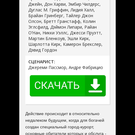
Джейн, Дон Харви, Эмбир Чилдерс,
Дуглас М. Гриффин, Лидия Халл,
Брайан Гринберг, Тайлер Джон
Олсон, Бретт Гранстафф, Колин
Эглсфилд, Дэймон Липари, Райан
О’Нан, Никки Уэллс, Джесси Пруэтт,
Мартин Бленкоув, Эшли Кирк,
Шарлотта Кирк, Камерон Брекслер,
Дэвид Гордон
СЦЕНАРИСТ:
Джереми Пассмор, Андре Фабрицио
Действие происходит в относительно
недалеком будущем, когда для богачей
создан специальный город-курорт,
основные обитатели которых и обслуга -