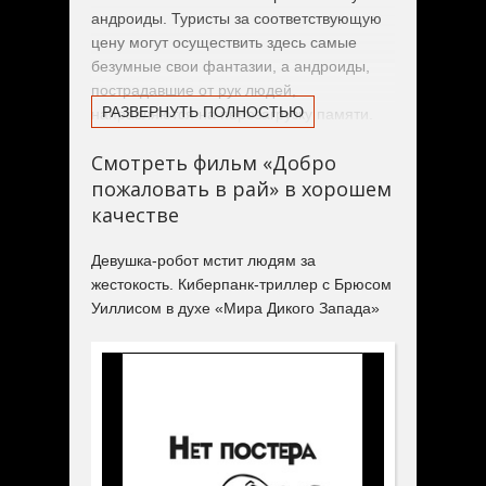
андроиды. Туристы за соответствующую
цену могут осуществить здесь самые
безумные свои фантазии, а андроиды,
пострадавшие от рук людей,
РАЗВЕРНУТЬ ПОЛНОСТЬЮ
направляются на перезагрузку памяти.
Но однажды случается сбой, и женщина-
Смотреть фильм «Добро
андроид обретает память о всех
пожаловать в рай» в хорошем
кошмарах, которым богатые извращенцы
подвергали ее и остальных
качестве
искусственных людей. И она решает
отомстить…
Девушка-робот мстит людям за
жестокость. Киберпанк-триллер с Брюсом
Уиллисом в духе «Мира Дикого Запада»