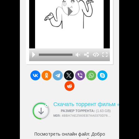
Скачать торрент фильм «Добро 
СКАЧАЛИ:
РАЗМЕР ТОРРЕНТА:
4189
(1.63 GB)
MD5:
4BBA7AE2560EB7AA0370D767D61D5C3E
Посмотреть онлайн файл:
Добро