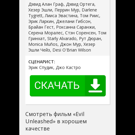
Дэвид Алан Граф, Дэвид Ортега,
Хезер Эшли, Перрин Мур, Darlene
Tygrett, Лииса Эвастина, Том Риис,
Эрик Ларкин, Джелани Гибсон,
Брайан Гест, Роксанна Саранжи,
Серена Моралес, Стэн Соренсен, Том
Гринхат, Starly Alvarado, Рут Дюран,
Monica Muños, Джон Мур, Хезер
Эшли Чейз, Desi O'Brian Wilson
СЦЕНАРИСТ:
Эрик Спудик, Джо Кастро
Смотреть фильм «Evil
Unleashed» в хорошем
качестве