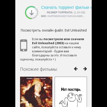
Скачать торрент фильм «Evil Un
СКАЧАЛИ:
РАЗМЕР ТОРРЕНТА:
4189
(1.24 GB)
MD5:
034F5860624827A65191A9BE919FBB3D
Посмотреть онлайн файл:
Evil Unleashed
Если вы
посмотрели или скачали
Evil Unleashed (2003)
на нашем
сайте, пожалуйста оставьте к нему
комментарий - будем вам
благодарны за это. И поставьте
оценочку, пожалуйста = )
Похожие фильмы: