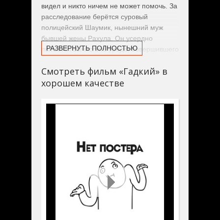
видел и никто ничем не может помочь. За
расследование берётся суровый
полицейский Шаумик, нынешний муж
бывшей жены Рахула. Он усердно
РАЗВЕРНУТЬ ПОЛНОСТЬЮ
пытается вычислить урода, совершившего
столь ужасное преступление, и создаёт
Смотреть фильм «Гадкий» в
специальную команду для его поимки.
хорошем качестве