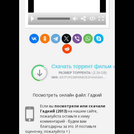
Скачать торрент фильм «Гадкий
СКАЧАЛИ:
РАЗМЕР ТОРРЕНТА:
4189
(2.18 GB)
MD5:
E67F1FC38F899CE2F4AA30A8A6521860
Посмотреть онлайн файл:
Гадкий
Если вы
посмотрели или скачали
Гадкий (2013)
на нашем сайте,
пожалуйста оставьте к нему
комментарий - будем вам
благодарны за это. И поставьте
оценочку, пожалуйста = )