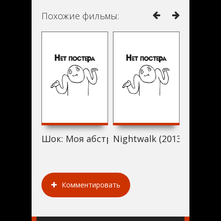
Похожие фильмы:
Шок: Моя абстракция смерти (2013)
Nightwalk (2013)
The Way
Комментировать