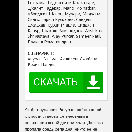
Госвами, Теджасвини Колхапуре,
Джаянт Гадекар, Manoj Kolhatkar,
Абхиджит Шаван, Мурари, Мадхави
Сингх, Гириш Кулкарни, Сандеш
Джадхав, Сурвин Чавла, Сиддхант
Капур, Пракаш Рамчандани, Anshikaa
Shrivastava, Ajay Purkar, Sameer Patil,
Пракаш Рамачандран
СЦЕНАРИСТ:
Анураг Кашьяп, Акшилеш Джайсвал,
Рохит Пандей
Актёр-неудачник Рахул по собственной
глупости становится виновным в
похищении своей дочери Кали. Девочка
пропала средь бела дня, никто её не