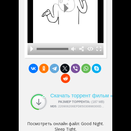
Скачать торрент фильм «Good Nig
СКАЧАЛИ:
РАЗМЕР ТОРРЕНТА:
4189
(187 MB)
MD5:
220906206EFD65030898300D39B19D08
Посмотреть онлайн файл:
Good Night.
Sleep Tight.