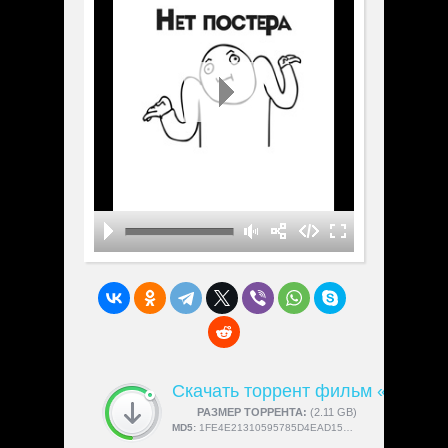
Скачать торрент фильм «Город 
СКАЧАЛИ:
РАЗМЕР ТОРРЕНТА:
4189
(2.11 GB)
MD5:
1FE4E21310595785D4EAD1574E0ED69D