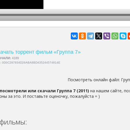
hd2160
hd1440
highres
hd1080
hd720
large
medium
small
tiny
ачать торрент фильм «Группа 7»
АЧАЛИ:
4189
5:
0D0C287934D26ABA8BD435244574814E
Посмотреть онлайн файл:
Груп
посмотрели или скачали Группа 7 (2011)
на нашем сайте, по
рны за это. И поставьте оценочку, пожалуйста = )
фильмы: