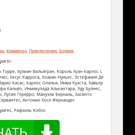
т
ма
,
Криминал
,
Приключения
,
Боевик
ригес
 Торре, Хулиан Вильягран, Король Хуан Карлос I,
чес, Хесус Карроса, Хоакин Нуньес, Эстефания Де
Марио Касас, Карлос Олалья, Инма Куэста, Хавьер
ьфа Кальво, Инмакулада Алькантара, Эду Булнес,
о, Лусия Герерро, Мануэль Берналь, Хасинто
Сервантес, Антонио Хосе Фернандес
ригес, Рафаэль Кобос