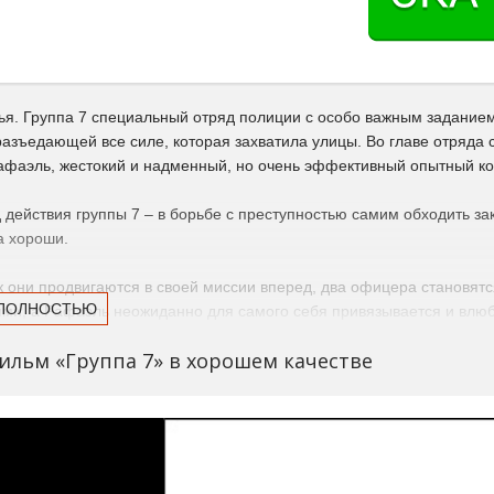
ья. Группа 7 специальный отряд полиции с особо важным заданием:
разъедающей все силе, которая захватила улицы. Во главе отряда 
Рафаэль, жестокий и надменный, но очень эффективный опытный ко
действия группы 7 – в борьбе с преступностью самим обходить за
а хороши.
к они продвигаются в своей миссии вперед, два офицера становят
 ПОЛНОСТЬЮ
ми, а Рафаэль неожиданно для самого себя привязывается и влюб
на улице.
ильм «Группа 7» в хорошем качестве