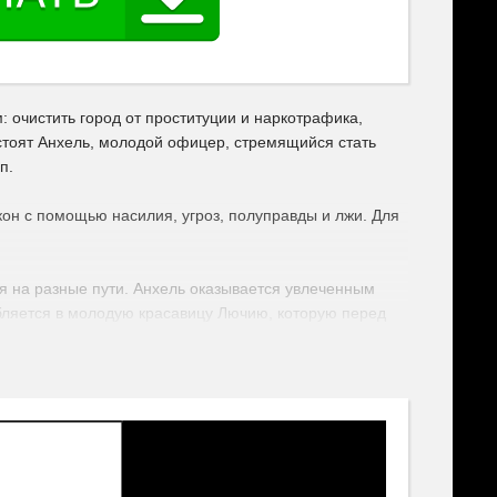
 очистить город от проституции и наркотрафика,
стоят Анхель, молодой офицер, стремящийся стать
п.
кон с помощью насилия, угроз, полуправды и лжи. Для
ся на разные пути. Анхель оказывается увлеченным
ляется в молодую красавицу Лючию, которую перед