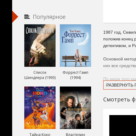
Популярное
1987 год, Севил
положив конец 
детективом, и 
Основной метод 
них все средств
Список
Форрест Гамп
Шиндлера (1993)
(1994)
По мере того ка
РАЗВЕРНУТЬ
своими амбиция
этим подбирает 
Смотреть ф
Тайна Коко
Властелин