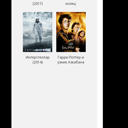
(2017)
колец:
Возвращение
короля (2003)
Интерстеллар
Гарри Поттер и
(2014)
узник Азкабана
(2004)