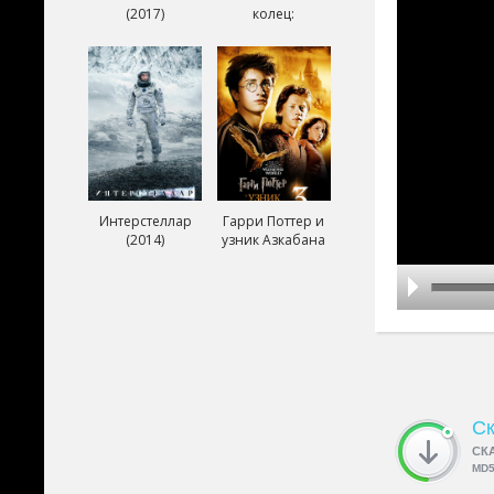
(2017)
колец:
Возвращение
короля (2003)
Интерстеллар
Гарри Поттер и
(2014)
узник Азкабана
(2004)
Ск
СК
MD