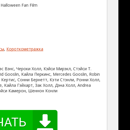
 Halloween Fan Film
сы
,
Короткометражка
эс Вэнс, Чероки Холл, Кэйси Мирэкл, Стэйси Т.
id Gooslin, Кайла Перкинс, Mercedes Gooslin, Robin
и Кертис, Сонни Бернетт, Кэти Стэнли, Ронни Холл,
e, Кайла Гэйхарт, Зак Холл, Дэна Холл, Andrea
эйси Камерон, Шеннон Конли