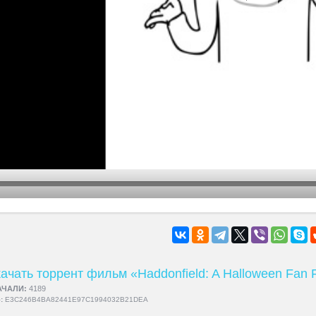
hd2160
hd1440
highres
hd1080
hd720
large
medium
small
tiny
ачать торрент фильм «Haddonfield: A Halloween Fan 
АЧАЛИ:
4189
5:
E3C246B4BA82441E97C1994032B21DEA